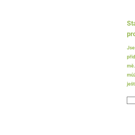
St
pr
Jse
přid
mě.
můž
ješ