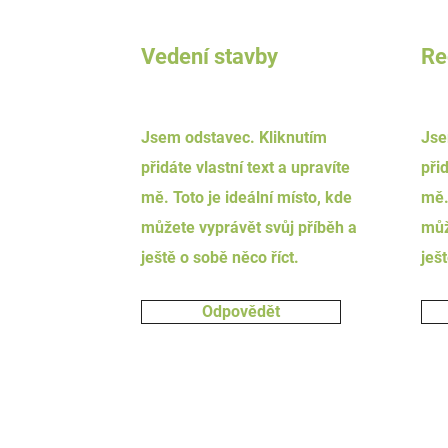
Vedení stavby
Re
Jsem odstavec. Kliknutím
Jse
přidáte vlastní text a upravíte
přid
mě. Toto je ideální místo, kde
mě.
můžete vyprávět svůj příběh a
můž
ještě o sobě něco říct.
ješ
Odpovědět