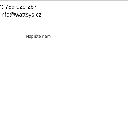
n: 739 029 267
:
info@wattsys.cz
Napište nám