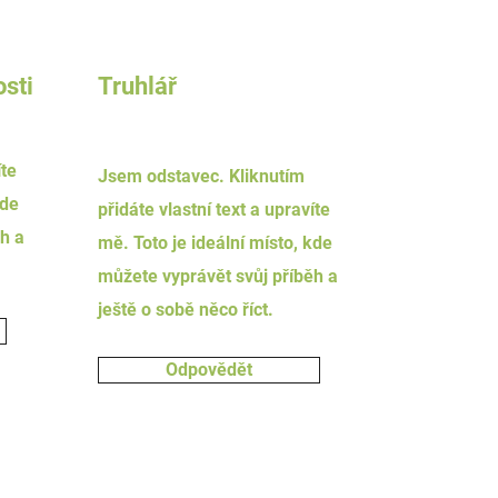
sti
Truhlář
íte
Jsem odstavec. Kliknutím
kde
přidáte vlastní text a upravíte
h a
mě. Toto je ideální místo, kde
můžete vyprávět svůj příběh a
ještě o sobě něco říct.
Odpovědět