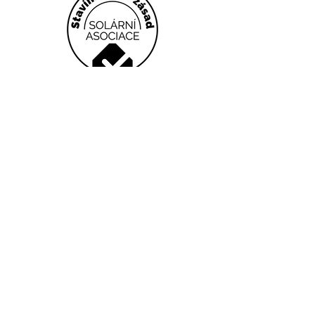
WATTSYS engineering s.r.o.
Sídlo:
Jeseniova 2829/20, Žižkov, 130 00
Praha 3
Kanceláře:
Oddechová 886, 155 00 Praha-
Lipence
info@wattsys.cz
Zásady ochrany osobních údajů
Zásady používání souborů cookie